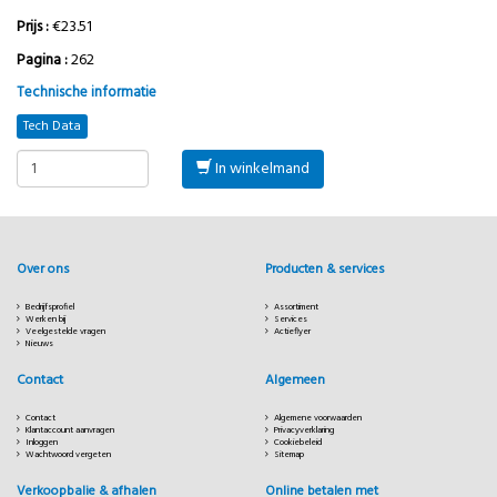
Prijs :
€23.51
Pagina :
262
Technische informatie
Tech Data
In winkelmand
Over ons
Producten & services
Bedrijfsprofiel
Assortiment
Werken bij
Services
Veelgestelde vragen
Actieflyer
Nieuws
Contact
Algemeen
Contact
Algemene voorwaarden
Klantaccount aanvragen
Privacyverklaring
Inloggen
Cookiebeleid
Wachtwoord vergeten
Sitemap
Verkoopbalie & afhalen
Online betalen met