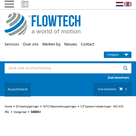
Services
Over ons
Werken bij
Nieuws
Contact
Inloggen
Zoek datasheets
Assortiment
Snel bestellen
0
Home
>
05 Snelkoppelingen
>
NITO Watersnelkoppelingen
>
1/2'' Systeem Insteeknippel - RVS AISI-
316L
>
Slangpilaar
>
54600A3