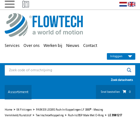
Services
Over ons
Werken bij
Nieuws
Contact
Inloggen
Zoek datasheets
Assortiment
Snel bestellen
0
Home
>
04 Fittingen
>
PARKER LEGRIS Push-In Koppelingen LF 3000® - Messing
Vernikkeld/kunststof
>
Tee Inschroefkoppeling
>
Push-In/BSP Male Met O-Ring
>
LE 3198 12 17