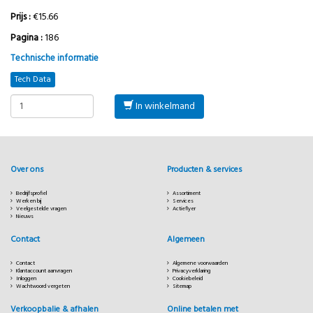
Prijs :
€15.66
Pagina :
186
Technische informatie
Tech Data
In winkelmand
Over ons
Producten & services
Bedrijfsprofiel
Assortiment
Werken bij
Services
Veelgestelde vragen
Actieflyer
Nieuws
Contact
Algemeen
Contact
Algemene voorwaarden
Klantaccount aanvragen
Privacyverklaring
Inloggen
Cookiebeleid
Wachtwoord vergeten
Sitemap
Verkoopbalie & afhalen
Online betalen met