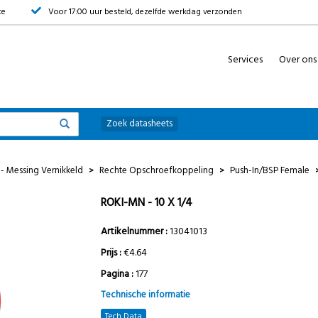
ce
Voor 17:00 uur besteld, dezelfde werkdag verzonden
Services
Over ons
Zoek datasheets
- Messing Vernikkeld
Rechte Opschroefkoppeling
Push-In/BSP Female
>
>
ROKI-MN - 10 X 1/4
Artikelnummer :
13041013
Prijs :
€4.64
Pagina :
177
Technische informatie
Tech Data