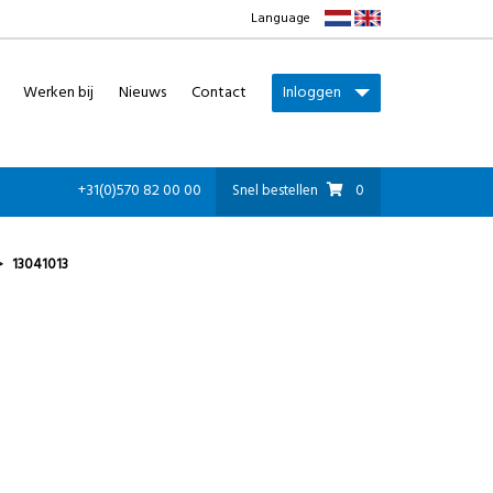
Language
Werken bij
Nieuws
Contact
Inloggen
+31(0)570 82 00 00
Snel bestellen
0
13041013
>