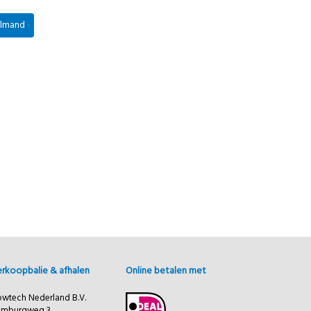
elmand
rkoopbalie & afhalen
Online betalen met
owtech Nederland B.V.
amburgweg 3