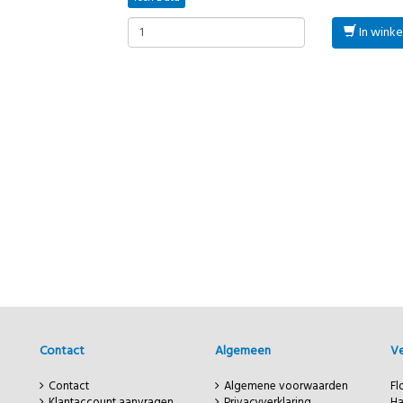
In wink
Contact
Algemeen
Ve
Contact
Algemene voorwaarden
Fl
Klantaccount aanvragen
Privacyverklaring
H