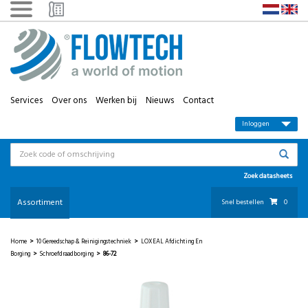
Services
Over ons
Werken bij
Nieuws
Contact
Inloggen
Zoek datasheets
Assortiment
Snel bestellen
0
Home
>
10 Gereedschap & Reinigingstechniek
>
LOXEAL Afdichting En
Borging
>
Schroefdraadborging
>
86-72