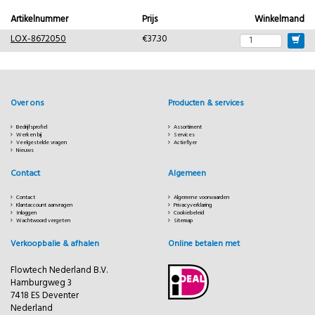
Artikelnummer
Prijs
Winkelmand
LOX-8672050
€37.30
Over ons
Producten & services
Bedrijfsprofiel
Assortiment
Werken bij
Services
Veelgestelde vragen
Actieflyer
Nieuws
Contact
Algemeen
Contact
Algemene voorwaarden
Klantaccount aanvragen
Privacyverklaring
Inloggen
Cookiebeleid
Wachtwoord vergeten
Sitemap
Verkoopbalie & afhalen
Online betalen met
Flowtech Nederland B.V.
Hamburgweg 3
7418 ES Deventer
Nederland