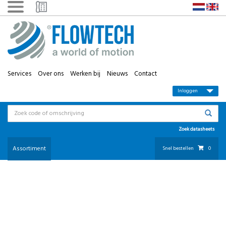
Services
Over ons
Werken bij
Nieuws
Contact
Inloggen
Zoek datasheets
Assortiment
Snel bestellen
0