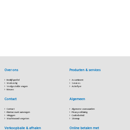
Over ons
Producten & services
Bedrijfsprofiel
Assortiment
Werken bij
Services
Veelgestelde vragen
Actieflyer
Nieuws
Contact
Algemeen
Contact
Algemene voorwaarden
Klantaccount aanvragen
Privacyverklaring
Inloggen
Cookiebeleid
Wachtwoord vergeten
Sitemap
Verkoopbalie & afhalen
Online betalen met