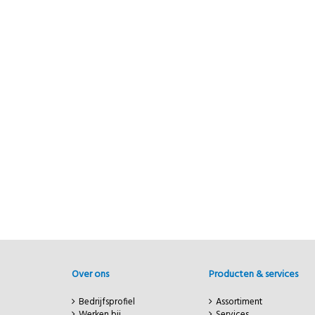
Over ons
Producten & services
Bedrijfsprofiel
Assortiment
Werken bij
Services