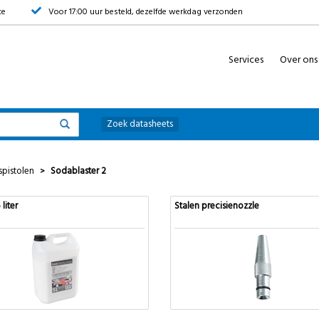
ce
Voor 17:00 uur besteld, dezelfde werkdag verzonden
Services
Over ons
Zoek datasheets
spistolen
Sodablaster 2
>
liter
Stalen precisienozzle