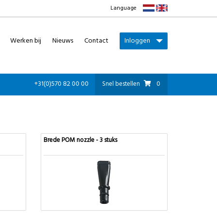
Language
Werken bij
Nieuws
Contact
Inloggen
+31(0)570 82 00 00
Snel bestellen
0
Brede POM nozzle - 3 stuks