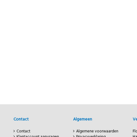
Contact
Algemeen
Ve
Contact
Algemene voorwaarden
Fl
Klantaccount aanvragen
Privacyverklaring
H