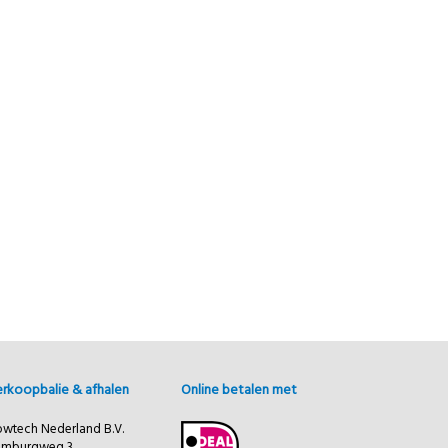
rkoopbalie & afhalen
Online betalen met
owtech Nederland B.V.
amburgweg 3