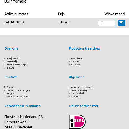
BSP female
Artikelnummer
Prijs
Winkelmand
140141-000
€43.46
Over ons
Producten & services
Bedrijfsprofiel
Assortiment
Werken bij
Services
Veelgestelde vragen
Actieflyer
Nieuws
Contact
Algemeen
Contact
Algemene voorwaarden
Klantaccount aanvragen
Privacyverklaring
Inloggen
Cookiebeleid
Wachtwoord vergeten
Sitemap
Verkoopbalie & afhalen
Online betalen met
Flowtech Nederland B.V.
Hamburgweg 3
7418 ES Deventer