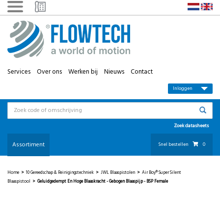
Services
Over ons
Werken bij
Nieuws
Contact
Inloggen
Zoek datasheets
Assortiment
Snel bestellen
0
Home
>
10 Gereedschap & Reinigingstechniek
>
JWL Blaaspistolen
>
Air Boy® Super Silent
Blaaspistool
>
Geluidgedempt En Hoge Blaaskracht - Gebogen Blaaspijp - BSP Female