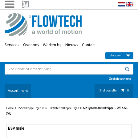
Services
Over ons
Werken bij
Nieuws
Contact
Inloggen
Zoek datasheets
Assortiment
Snel bestellen
0
Home
>
05 Snelkoppelingen
>
NITO Watersnelkoppelingen
>
1/2'' Systeem Insteeknippel - RVS AISI-
316L
BSP male