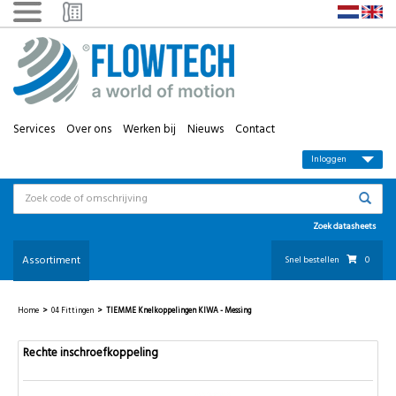
Services
Over ons
Werken bij
Nieuws
Contact
Inloggen
Zoek datasheets
Assortiment
Snel bestellen
0
Home
>
04 Fittingen
>
TIEMME Knelkoppelingen KIWA - Messing
Rechte inschroefkoppeling