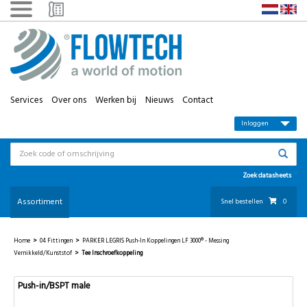
Services
Over ons
Werken bij
Nieuws
Contact
Inloggen
Zoek datasheets
Assortiment
Snel bestellen
0
Home
>
04 Fittingen
>
PARKER LEGRIS Push-In Koppelingen LF 3000® - Messing
Vernikkeld/kunststof
>
Tee Inschroefkoppeling
Push-in/BSPT male